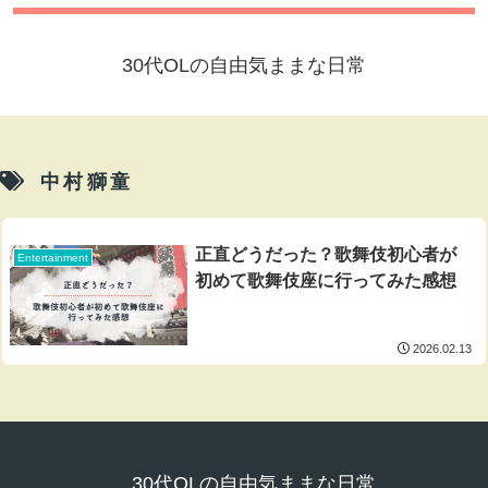
30代OLの自由気ままな日常
中村獅童
正直どうだった？歌舞伎初心者が
Entertainment
初めて歌舞伎座に行ってみた感想
2026.02.13
30代OLの自由気ままな日常