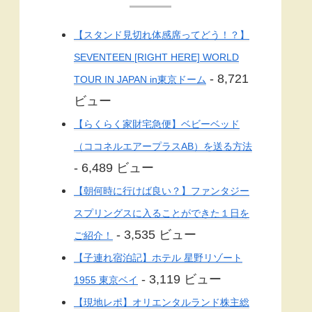
【スタンド見切れ体感席ってどう！？】
SEVENTEEN [RIGHT HERE] WORLD
- 8,721
TOUR IN JAPAN in東京ドーム
ビュー
【らくらく家財宅急便】ベビーベッド
（ココネルエアープラスAB）を送る方法
- 6,489 ビュー
【朝何時に行けば良い？】ファンタジー
スプリングスに入ることができた１日を
- 3,535 ビュー
ご紹介！
【子連れ宿泊記】ホテル 星野リゾート
- 3,119 ビュー
1955 東京ベイ
【現地レポ】オリエンタルランド株主総