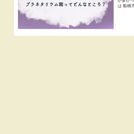
が多かっ
は 船橋