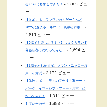
- 3,083 ビュ
会2025に参加してきた！
ー
【参加レポ】ワンワンわんだーらんど
-
2025@森のホール21（千葉県松戸市）
2,819 ビュー
【0歳でも楽しめる！？】しまぐるランド
- 2,694 ビ
幕張新都心に行ってみた！
ュー
【1歳子連れ宿泊記】グランドニッコー東
- 2,172 ビュー
京ベイ舞浜
【体験レポ】世界初の完全没入型テーマ
パーク「イマーシブ・フォート東京」に
- 1,911 ビュー
行ってみた！
- 1,888 ビュー
お問い合わせ