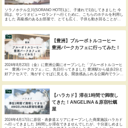
ソラノホテル立川(SORANO HOTEL)に、子連れで1泊してきました 今
回は、サンリオピューロランドへ行くために、こちらのホテルを利用し
ました 高級感のあるお部屋で、とても広く、子供も動き回ることがで
きて大満足の宿でしたのでご紹介します...
Trip
【豊洲】ブルーボトルコーヒー
豊洲パークカフェに行ってみた！
2024年8月23日（金）に豊洲公園にオープンした「ブルーボトルコーヒ
ー 豊洲パークカフェ」に、先日行ってきました 豊洲駅から徒歩2分と
好アクセスで、海がすぐそばに見える、開放感あふれる公園内でランチ
をすることができました ブルーボトルコー...
Trip
【ハラカド】滞在1時間で満喫し
てきた！ANGELINA＆原宿牡蠣
屋
2024年4月17日に原宿・表参道エリアにオープンした商業施設ハラカド
へ行ってきました 1時間しか滞在できませんでしたが、十分楽しめまし