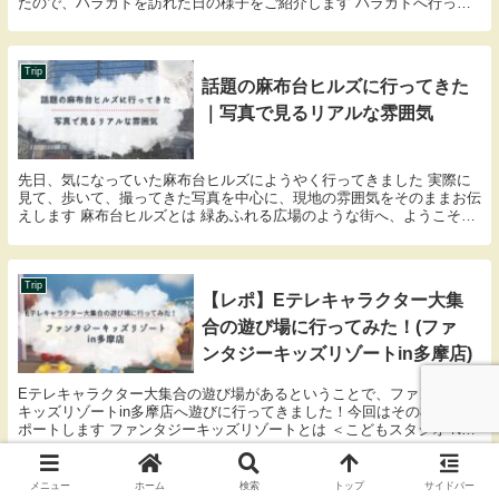
たので、ハラカドを訪れた日の様子をご紹介します ハラカドへ行って
みようか迷っている方や、近くに用があるか...
Trip
話題の麻布台ヒルズに行ってきた
｜写真で見るリアルな雰囲気
先日、気になっていた麻布台ヒルズにようやく行ってきました 実際に
見て、歩いて、撮ってきた写真を中心に、現地の雰囲気をそのままお伝
えします 麻布台ヒルズとは 緑あふれる広場のような街へ、ようこそ麻
布台ヒルズのコンセプトは、「緑に包まれ、人と人...
Trip
【レポ】Eテレキャラクター大集
合の遊び場に行ってみた！(ファ
ンタジーキッズリゾートin多摩店)
Eテレキャラクター大集合の遊び場があるということで、ファンタジー
キッズリゾートin多摩店へ遊びに行ってきました！今回はその様子をレ
ポートします ファンタジーキッズリゾートとは ＜こどもスタジオ NHK
キッズキャラクター大集合！＞ in多摩店...
メニュー
ホーム
検索
トップ
サイドバー
Trip